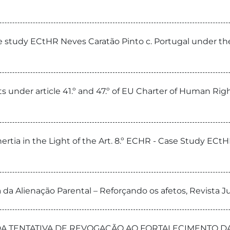
ase study ECtHR Neves Caratão Pinto c. Portugal under th
s under article 41.º and 47.º of EU Charter of Human Rig
ertia in the Light of the Art. 8.º ECHR - Case Study ECt
 da Alienação Parental – Reforçando os afetos, Revista J
 DA TENTATIVA DE REVOGAÇÃO AO FORTALECIMENTO DA P