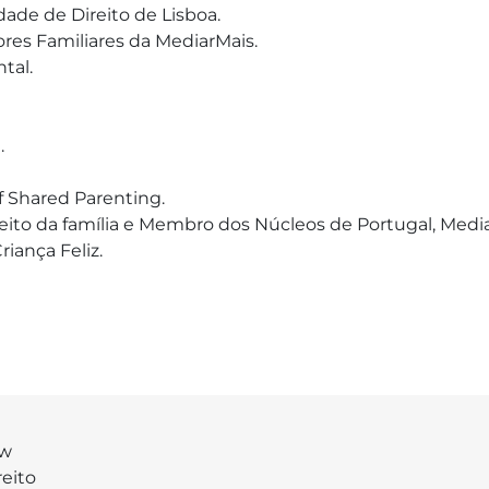
de de Direito de Lisboa.

es Familiares da MediarMais.

al.



 Shared Parenting.

Direito da família e Membro dos Núcleos de Portugal, Med
aw
reito