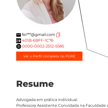
fei***@gmail.com
401B-6BFF-1C76
0000-0002-2512-5585
Ver o Perfil completo no PURE
Resume
Advogada em prática individual.

Professora Assistente Convidada na Faculdade d