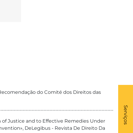
da Recomendação do Comité dos Direitos das
What
- Li
Serviços
n of Justice and to Effective Remedies Under
nvention», DeLegibus - Revista De Direito Da