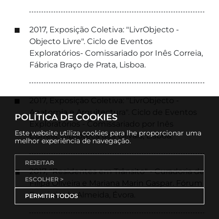
2017, Exposição Coletiva: "LivrObjecto -
Objecto Livre". Ciclo de Eventos
Exploratórios- Comissariado por Inês Correia,
Fábrica Braço de Prata, Lisboa.
2017, Exposição Coletiva: "LivrObjecto -
Anatomia e Arquitectura". Ciclo de Eventos
POLÍTICA DE COOKIES
Exploratórios - Comissariado por Inês
Este website utiliza cookies para lhe proporcionar uma
Correia, Biblioteca dos Olivais, Lisboa.
melhor experiência de navegação.
REJEITAR
2017, "Residentes em Trânsito" - Curadoria de
ESCOLHER >
Filipa Oliveira e Mariana Marin Gaspar. Fórum
Eugénio de Almeida, Évora.
PERMITIR TODOS