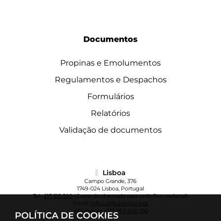
Documentos
Propinas e Emolumentos
Regulamentos e Despachos
Formulários
Relatórios
Validação de documentos
Lisboa
Campo Grande, 376
1749-024 Lisboa, Portugal
Tel.:
217 515 500
(Custo da chamada para rede fixa nacional)
Email:
info.cul@ulusofona.pt
WhatsApp:
+351 963 640 100
POLÍTICA DE COOKIES