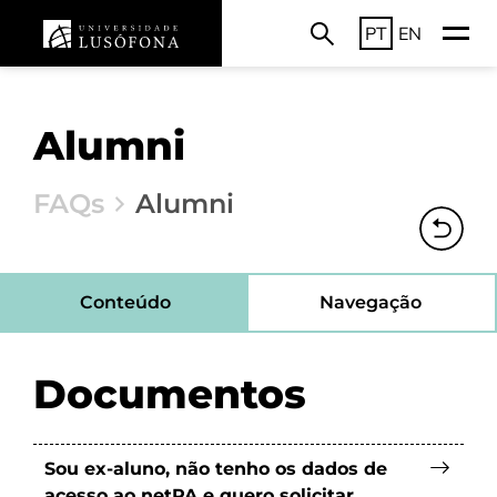
PT
EN
Alumni
FAQs
Alumni
Conteúdo
Navegação
Documentos
Sou ex-aluno, não tenho os dados de
acesso ao netPA e quero solicitar