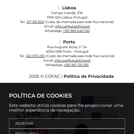
Lisboa
Campo Grande, 376
1749-024 Lisboa, Portugal
Tel.:
217 515 500
(Custo da chamada para rede fixa nacional)
Email:
info.cul@ulusofona.pt
WhatsApp:
+351 963 640 100
Porto
Rua Augusto Rosa, nº 24
4000-098 Porto - Portugal
Tel.:
222 073 230
(Custo da chamada para rede fixa nacional)
Email:
info.cup@ulusofona.pt
WhatsApp:
+351 961 135 355
2026 © COFAC |
Política de Privacidade
POLÍTICA DE COOKIES
Este website utiliza cookies para lhe proporcionar uma
melhor experiência de navegação.
REJEITAR
ESCOLHER >