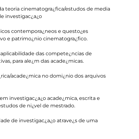
 da teoria cinematogra¿fica/estudos de media 
e investigac¿a¿o

micos contempora¿neos e questo¿es 
o e patrimo¿nio cinematogra¿fico.

plicabilidade das compete¿ncias de 
tivas, para ale¿m das acade¿micas.

¿rica/acade¿mica no domi¿nio dos arquivos 
em investigac¿a¿o acade¿mica, escrita e 
studos de ni¿vel de mestrado.

idade de investigac¿a¿o atrave¿s de uma 