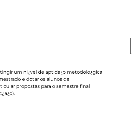
atingir um ni¿vel de aptida¿o metodolo¿gica 
mestrado e dotar os alunos de 
ticular propostas para o semestre final 