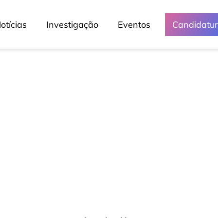
otícias
Investigação
Eventos
Candidatu