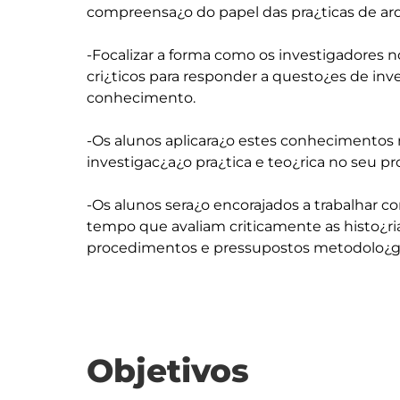
compreensa¿o do papel das pra¿ticas de arq
-Focalizar a forma como os investigadores 
cri¿ticos para responder a questo¿es de in
conhecimento.

-Os alunos aplicara¿o estes conhecimentos 
investigac¿a¿o pra¿tica e teo¿rica no seu pr
-Os alunos sera¿o encorajados a trabalhar c
tempo que avaliam criticamente as histo¿ri
Objetivos