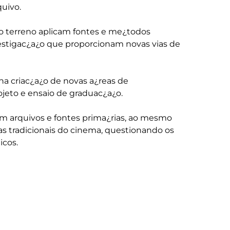
uivo.

no terreno aplicam fontes e me¿todos 
vestigac¿a¿o que proporcionam novas vias de 
na criac¿a¿o de novas a¿reas de 
ojeto e ensaio de graduac¿a¿o.

om arquivos e fontes prima¿rias, ao mesmo 
as tradicionais do cinema, questionando os 