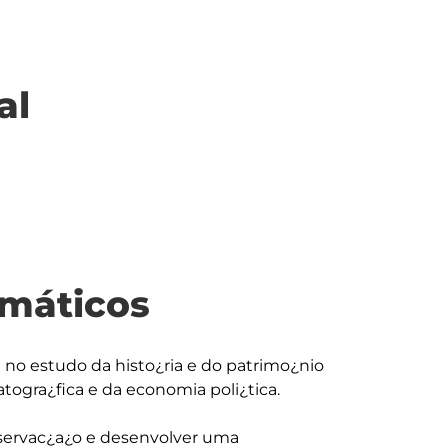
al
máticos
 no estudo da histo¿ria e do patrimo¿nio 
togra¿fica e da economia poli¿tica.

eservac¿a¿o e desenvolver uma 