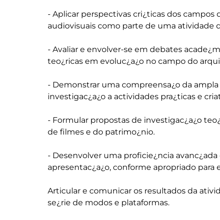
- Aplicar perspectivas cri¿ticas dos campos
audiovisuais como parte de uma atividade d
- Avaliar e envolver-se em debates acade¿
teo¿ricas em evoluc¿a¿o no campo do arquiv
- Demonstrar uma compreensa¿o da ampla a
investigac¿a¿o a actividades pra¿ticas e cria
- Formular propostas de investigac¿a¿o teo
de filmes e do patrimo¿nio.

- Desenvolver uma proficie¿ncia avanc¿ada 
apresentac¿a¿o, conforme apropriado para e
Articular e comunicar os resultados da ativ