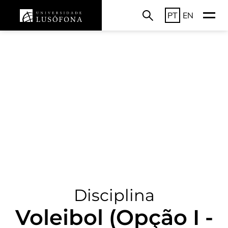
PT
EN
Disciplina
Voleibol (Opção I -