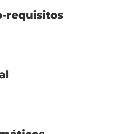
o-requisitos
al