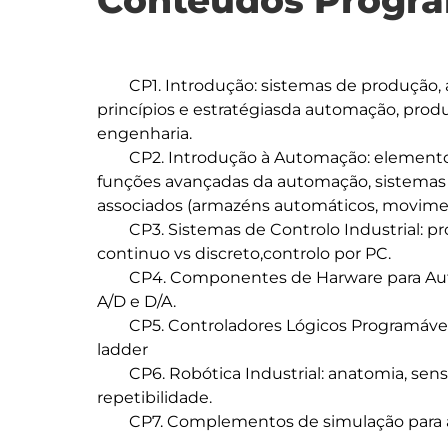
Conteúdos Progra
	CP1. Introdução: sistemas de produção, automação em sistemas de produção, 
princípios e estratégiasda automação, prod
engenharia.

	CP2. Introdução à Automação: elementos básicos de um sistema automatizado, 
funções avançadas da automação, sistemas f
associados (armazéns automáticos, moviment
	CP3. Sistemas de Controlo Industrial: processos vs produção discreta, controlo 
continuo vs discreto,controlo por PC.

	CP4. Componentes de Harware para Automação: sensores, atuadores, conversores 
A/D e D/A.

	CP5. Controladores Lógicos Programáveis (PLC): conceitos, diagramas de lógica 
ladder

	CP6. Robótica Industrial: anatomia, sensores, aplicações, programação, precisão e 
repetibilidade.

	CP7. Complementos de simulação para ambientes industrias.
