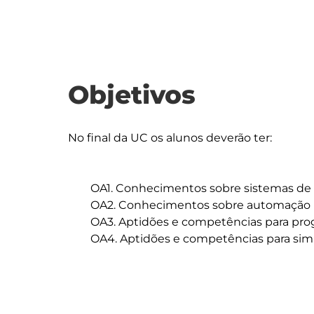
Objetivos
No final da UC os alunos deverão ter:

	OA1. Conhecimentos sobre sistemas de produção e automação associada.

	OA2. Conhecimentos sobre automação industrial e tecnologias de controlo.

	OA3. Aptidões e competências para programar PLCs.

	OA4. Aptidões e competências para simular ambientes fabris automatizados.
