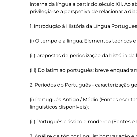
interna da língua a partir do século XII. Ao 
privilegia-se a perspetiva de relacionar a di
1. Introdução à História da Língua Portuguesa
(i) O tempo e a língua: Elementos teóricos 
(ii) propostas de periodização da história da l
(iii) Do latim ao português: breve enquadram
2. Períodos do Português - caracterização gera
(i) Português Antigo / Médio (Fontes escritas:
linguísticos disponíveis); 

(ii) Português clássico e moderno (Fontes e R
3. Análise de tópicos linguísticos: variação 