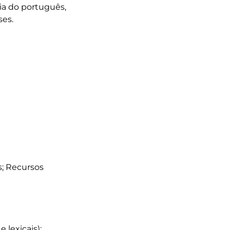
ria do português, 
s. 

s; Recursos 
lexicais);
