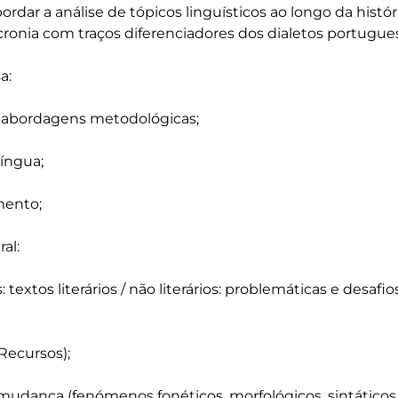
abordar a análise de tópicos linguísticos ao longo da histó
acronia com traços diferenciadores dos dialetos portuguese
: 

e abordagens metodológicas; 

íngua; 

ento;

l: 

 textos literários / não literários: problemáticas e desafio
ecursos); 

e mudança (fenómenos fonéticos, morfológicos, sintáticos e 