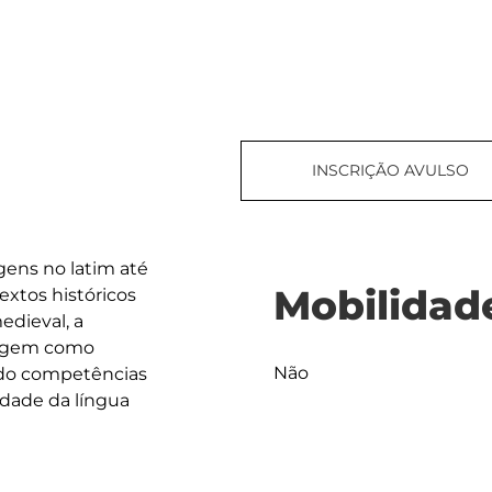
INSCRIÇÃO AVULSO
gens no latim até 
Mobilidad
xtos históricos 
dieval, a 
uagem como 
Não
do competências 
sidade da língua 