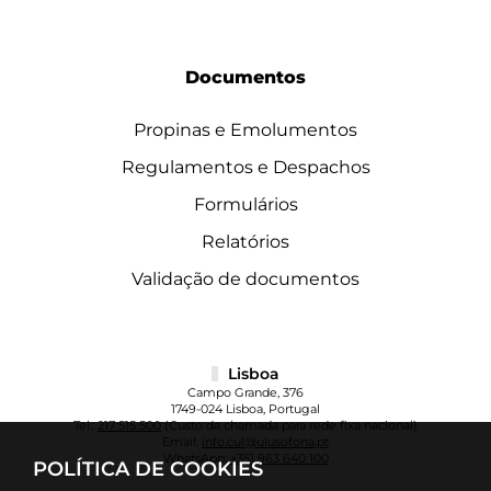
Documentos
Propinas e Emolumentos
Regulamentos e Despachos
Formulários
Relatórios
Validação de documentos
Lisboa
Campo Grande, 376
1749-024 Lisboa, Portugal
Tel.:
217 515 500
(Custo da chamada para rede fixa nacional)
Email:
info.cul@ulusofona.pt
WhatsApp:
+351 963 640 100
POLÍTICA DE COOKIES