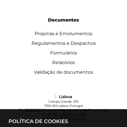
Documentos
Propinas e Emolumentos
Regulamentos e Despachos
Formulários
Relatórios
Validação de documentos
Lisboa
Campo Grande, 376
1749-024 Lisboa, Portugal
Tel.:
217 515 500
(Custo da chamada para rede fixa nacional)
Email:
info.cul@ulusofona.pt
WhatsApp:
+351 963 640 100
POLÍTICA DE COOKIES