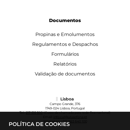
Documentos
Propinas e Emolumentos
Regulamentos e Despachos
Formulários
Relatórios
Validação de documentos
Lisboa
Campo Grande, 376
1749-024 Lisboa, Portugal
Tel.:
217 515 500
(Custo da chamada para rede fixa nacional)
Email:
info.cul@ulusofona.pt
WhatsApp:
+351 963 640 100
POLÍTICA DE COOKIES