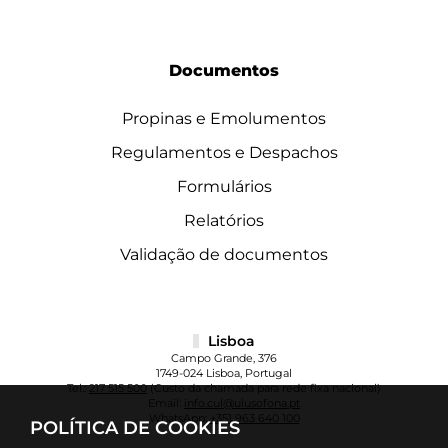
Documentos
Propinas e Emolumentos
Regulamentos e Despachos
Formulários
Relatórios
Validação de documentos
Lisboa
Campo Grande, 376
1749-024 Lisboa, Portugal
Tel.:
217 515 500
(Custo da chamada para rede fixa nacional)
Email:
info.cul@ulusofona.pt
WhatsApp:
+351 963 640 100
POLÍTICA DE COOKIES