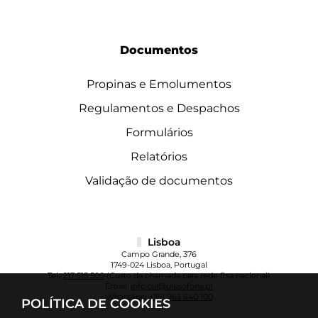
Documentos
Propinas e Emolumentos
Regulamentos e Despachos
Formulários
Relatórios
Validação de documentos
Lisboa
Campo Grande, 376
1749-024 Lisboa, Portugal
Tel.:
217 515 500
(Custo da chamada para rede fixa nacional)
Email:
info.cul@ulusofona.pt
WhatsApp:
+351 963 640 100
POLÍTICA DE COOKIES