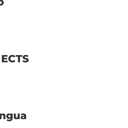
o
| ECTS
ingua