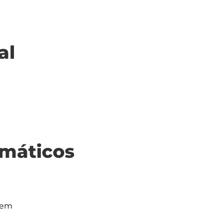
al
máticos
em
