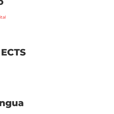
o
tal
| ECTS
ingua