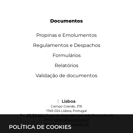
Documentos
Propinas e Emolumentos
Regulamentos e Despachos
Formulários
Relatórios
Validação de documentos
Lisboa
Campo Grande, 376
1749-024 Lisboa, Portugal
Tel.:
217 515 500
(Custo da chamada para rede fixa nacional)
Email:
info.cul@ulusofona.pt
WhatsApp:
+351 963 640 100
POLÍTICA DE COOKIES