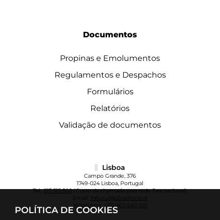
Documentos
Propinas e Emolumentos
Regulamentos e Despachos
Formulários
Relatórios
Validação de documentos
Lisboa
Campo Grande, 376
1749-024 Lisboa, Portugal
Tel.:
217 515 500
(Custo da chamada para rede fixa nacional)
Email:
info.cul@ulusofona.pt
WhatsApp:
+351 963 640 100
POLÍTICA DE COOKIES