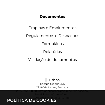
Documentos
Propinas e Emolumentos
Regulamentos e Despachos
Formulários
Relatórios
Validação de documentos
Lisboa
Campo Grande, 376
1749-024 Lisboa, Portugal
Tel.:
217 515 500
(Custo da chamada para rede fixa nacional)
Email:
info.cul@ulusofona.pt
WhatsApp:
+351 963 640 100
POLÍTICA DE COOKIES