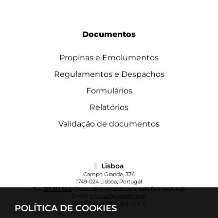
Documentos
Propinas e Emolumentos
Regulamentos e Despachos
Formulários
Relatórios
Validação de documentos
Lisboa
Campo Grande, 376
1749-024 Lisboa, Portugal
Tel.:
217 515 500
(Custo da chamada para rede fixa nacional)
Email:
info.cul@ulusofona.pt
WhatsApp:
+351 963 640 100
POLÍTICA DE COOKIES