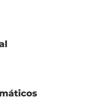
al
máticos