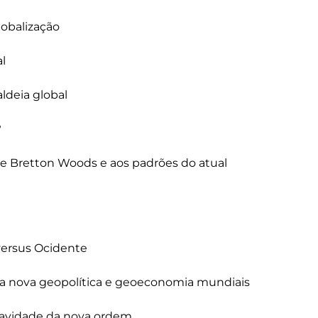
obalização

l

deia global



de Bretton Woods e aos padrões do atual 
versus Ocidente

ma nova geopolítica e geoeconomia mundiais

ravidade da nova ordem
