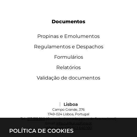
Documentos
Propinas e Emolumentos
Regulamentos e Despachos
Formulários
Relatórios
Validação de documentos
Lisboa
Campo Grande, 376
1749-024 Lisboa, Portugal
Tel.:
217 515 500
(Custo da chamada para rede fixa nacional)
Email:
info.cul@ulusofona.pt
WhatsApp:
+351 963 640 100
POLÍTICA DE COOKIES