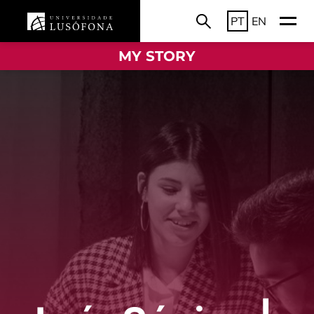
PT
EN
MY STORY