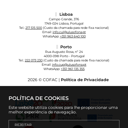
Lisboa
Campo Grande, 376
1749-024 Lisboa, Portugal
Tel.:
217 515 500
(Custo da chamada para rede fixa nacional)
Email:
info.cul@ulusofona.pt
WhatsApp:
+351 963 640 100
Porto
Rua Augusto Rosa, nº 24
4000-098 Porto - Portugal
Tel.:
222 073 230
(Custo da chamada para rede fixa nacional)
Email:
info.cup@ulusofona.pt
WhatsApp:
+351 961 135 355
2026 © COFAC |
Política de Privacidade
POLÍTICA DE COOKIES
Este website utiliza cookies para lhe proporcionar uma
melhor experiência de navegação.
REJEITAR