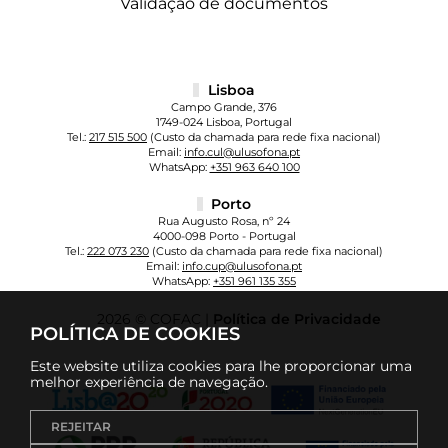
Validação de documentos
Lisboa
Campo Grande, 376
1749-024 Lisboa, Portugal
Tel.:
217 515 500
(Custo da chamada para rede fixa nacional)
Email:
info.cul@ulusofona.pt
WhatsApp:
+351 963 640 100
Porto
Rua Augusto Rosa, nº 24
4000-098 Porto - Portugal
Tel.:
222 073 230
(Custo da chamada para rede fixa nacional)
Email:
info.cup@ulusofona.pt
WhatsApp:
+351 961 135 355
2026 © COFAC |
Política de Privacidade
POLÍTICA DE COOKIES
Este website utiliza cookies para lhe proporcionar uma
melhor experiência de navegação.
REJEITAR