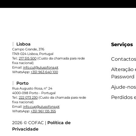
Lisboa
Serviços
Campo Grande, 376
1749-024 Lisboa, Portugal
Tel.:
217 515 500
(Custo da chamada para rede
Contacto
fixa nacional)
Email:
info.cul@ulusofona.pt
Alteração
WhatsApp:
+351 963 640 100
Password
Porto
Ajude-nos
Rua Augusto Rosa, nº 24
4000-098 Porto - Portugal
Perdidos 
Tel.:
222 073 230
(Custo da chamada para rede
fixa nacional)
Email:
info.cup@ulusofona.pt
WhatsApp:
+351 961 135 355
2026 © COFAC |
Política de
Privacidade