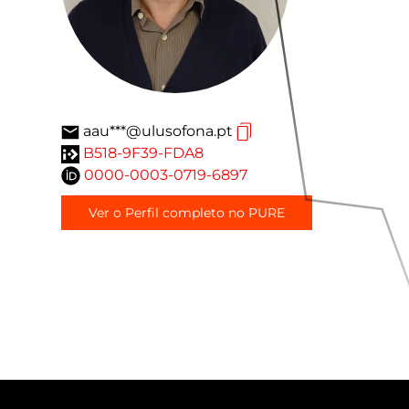
aau***@ulusofona.pt
B518-9F39-FDA8
0000-0003-0719-6897
Ver o Perfil completo no PURE