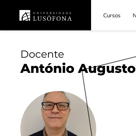
INOVEDU - Inovação Pedagógica
CECAM - Cinema e Artes dos Media
Cursos
N
HRS4R - Recursos Humanos
TransferSIMS
Future Digit CVET
Docente
António Augusto 