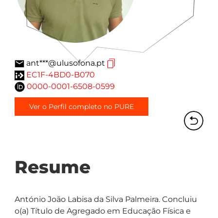
ant***@ulusofona.pt
EC1F-4BD0-B070
0000-0001-6508-0599
Ver o Perfil completo no PURE
Resume
António João Labisa da Silva Palmeira. Concluiu 
o(a) Título de Agregado em Educação Física e 