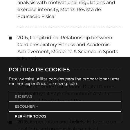
analysis with motivational regulations and
exercise intensity, Motriz. Revista de
Educacao Fisica
2016, Longitudinal Relationship between
Cardiorespiratory Fitness and Academic
Achievement, Medicine & Science in Sports
& Exercise
POLÍTICA DE COOKIES
Este website utiliza cookies para lhe proporcionar uma
2016, Is Participatory Design Associated with
melhor experiência de navegação.
the Effectiveness of Serious Digital Games
for Healthy Lifestyle Promotion? A Meta-
REJEITAR
Analysis, J Med Internet Res
ESCOLHER >
PERMITIR TODOS
2016, Expectation and beliefs: Influence on
health based on physical exercise |