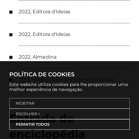
2022, Editora d'Ideias
2022, Editora d'Ideias
2022, Almedina
POLÍTICA DE COOKIES
2013, Misericórdia do Porto e União das
Este website utiliza cookies para lhe proporcionar uma
Misericórdias Portuguesas
melhor experiência de navegação.
REJEITAR
ESCOLHER >
Entrada de
PERMITIR TODOS
enciclopédia