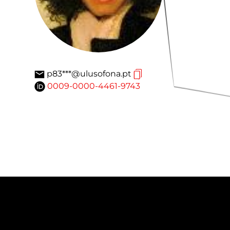
p83***@ulusofona.pt
0009-0000-4461-9743