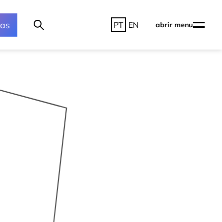
ras
PT
EN
abrir menu