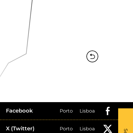
Facebook
Porto
Lisboa
What
X (Twitter)
Porto
Lisboa
- Li