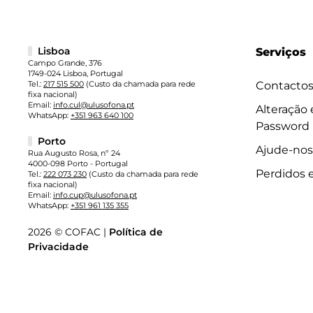
Lisboa
Serviços
Campo Grande, 376
1749-024 Lisboa, Portugal
Tel.:
217 515 500
(Custo da chamada para rede
Contacto
fixa nacional)
Email:
info.cul@ulusofona.pt
Alteração
WhatsApp:
+351 963 640 100
Password
Porto
Ajude-nos
Rua Augusto Rosa, nº 24
4000-098 Porto - Portugal
Perdidos 
Tel.:
222 073 230
(Custo da chamada para rede
fixa nacional)
Email:
info.cup@ulusofona.pt
WhatsApp:
+351 961 135 355
2026 © COFAC |
Política de
Privacidade