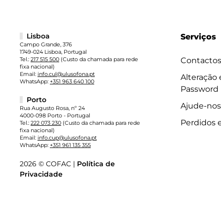
Lisboa
Serviços
Campo Grande, 376
1749-024 Lisboa, Portugal
Tel.:
217 515 500
(Custo da chamada para rede
Contacto
fixa nacional)
Email:
info.cul@ulusofona.pt
Alteração
WhatsApp:
+351 963 640 100
Password
Porto
Ajude-nos
Rua Augusto Rosa, nº 24
4000-098 Porto - Portugal
Perdidos 
Tel.:
222 073 230
(Custo da chamada para rede
fixa nacional)
Email:
info.cup@ulusofona.pt
WhatsApp:
+351 961 135 355
2026 © COFAC |
Política de
Privacidade