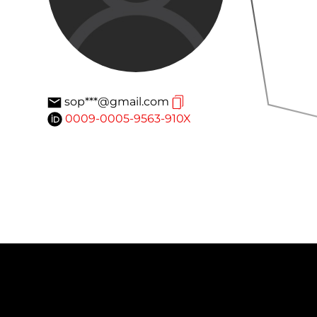
sop***@gmail.com
0009-0005-9563-910X