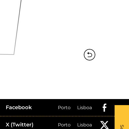
Facebook
Porto
Lisboa
What
X (Twitter)
Porto
Lisboa
- Li