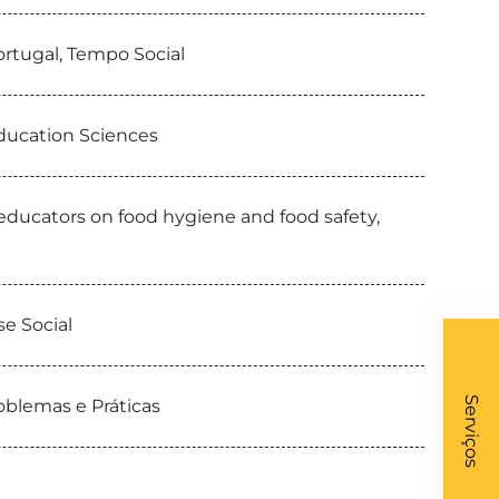
Portugal, Tempo Social
Education Sciences
educators on food hygiene and food safety,
se Social
What
- Li
Serviços
oblemas e Práticas