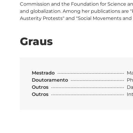
Commission and the Foundation for Science and 
and globalization. Among her publications are "
Austerity Protests" and "Social Movements and Po
Graus
Mestrado
Ma
Doutoramento
Ph
Outros
Da
Outros
In