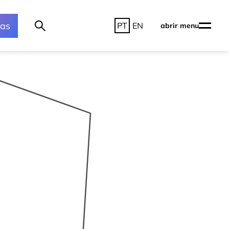
ras
PT
EN
abrir menu