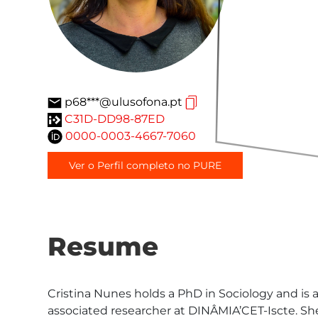
p68***@ulusofona.pt
C31D-DD98-87ED
0000-0003-4667-7060
Ver o Perfil completo no PURE
Resume
Cristina Nunes holds a PhD in Sociology and is 
associated researcher at DINÂMIA’CET-Iscte. She