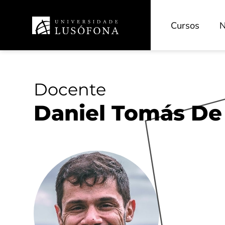
INOVEDU - Inovação Pedagógica
CECAM - Cinema e Artes dos Media
Cursos
N
HRS4R - Recursos Humanos
TransferSIMS
Future Digit CVET
Docente
Daniel Tomás De 