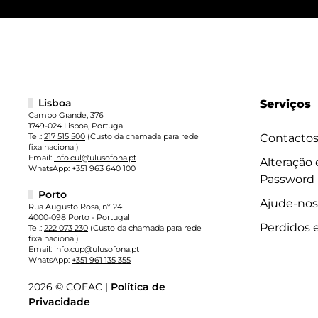
Lisboa
Serviços
Campo Grande, 376
1749-024 Lisboa, Portugal
Tel.:
217 515 500
(Custo da chamada para rede
Contacto
fixa nacional)
Email:
info.cul@ulusofona.pt
Alteração
WhatsApp:
+351 963 640 100
Password
Porto
Ajude-nos
Rua Augusto Rosa, nº 24
4000-098 Porto - Portugal
Perdidos 
Tel.:
222 073 230
(Custo da chamada para rede
fixa nacional)
Email:
info.cup@ulusofona.pt
WhatsApp:
+351 961 135 355
2026 © COFAC |
Política de
Privacidade