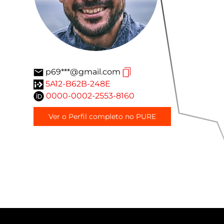
p69***@gmail.com
5A12-B62B-248E
0000-0002-2553-8160
Ver o Perfil completo no PURE