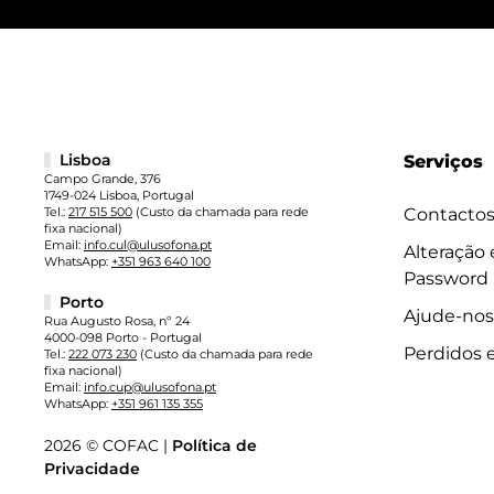
Lisboa
Serviços
Campo Grande, 376
1749-024 Lisboa, Portugal
Tel.:
217 515 500
(Custo da chamada para rede
Contacto
fixa nacional)
Email:
info.cul@ulusofona.pt
Alteração
WhatsApp:
+351 963 640 100
Password
Porto
Ajude-nos
Rua Augusto Rosa, nº 24
4000-098 Porto - Portugal
Perdidos 
Tel.:
222 073 230
(Custo da chamada para rede
fixa nacional)
Email:
info.cup@ulusofona.pt
WhatsApp:
+351 961 135 355
2026 © COFAC |
Política de
Privacidade