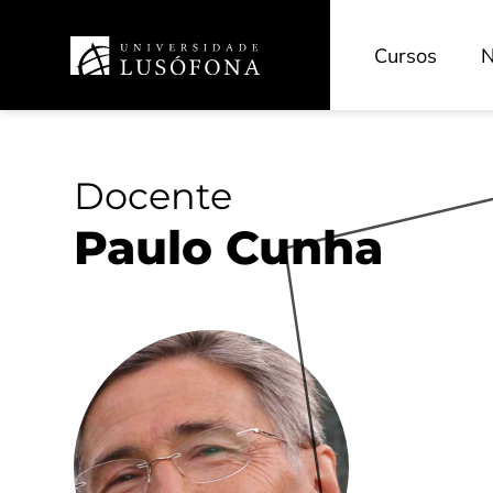
INOVEDU - Inovação Pedagógica
CECAM - Cinema e Artes dos Media
Cursos
N
HRS4R - Recursos Humanos
TransferSIMS
Future Digit CVET
Docente
Paulo Cunha