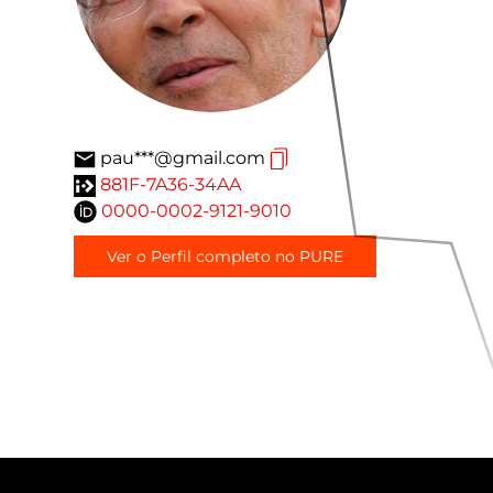
pau***@gmail.com
881F-7A36-34AA
0000-0002-9121-9010
Ver o Perfil completo no PURE