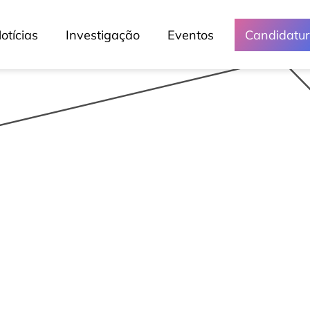
Crónicas
otícias
Investigação
Eventos
Candidatu
Lessons
Lusófona Nos Media
My Story - Testemunhos
Notícias
Podcast - Direta Sem Café