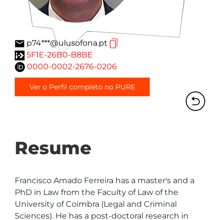
p74***@ulusofona.pt
5F1E-26B0-B8BE
0000-0002-2676-0206
Ver o Perfil completo no PURE
Resume
Francisco Amado Ferreira has a master's and a 
PhD in Law from the Faculty of Law of the 
University of Coimbra (Legal and Criminal 
Sciences). He has a post-doctoral research in 