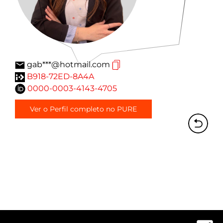
gab***@hotmail.com
B918-72ED-8A4A
0000-0003-4143-4705
Ver o Perfil completo no PURE