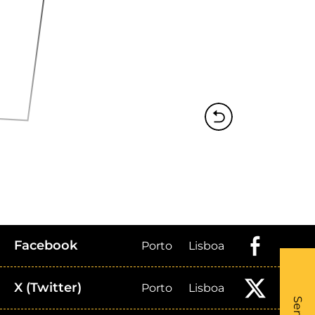
Facebook
Porto
Lisboa
X (Twitter)
Porto
Lisboa
What
- Li