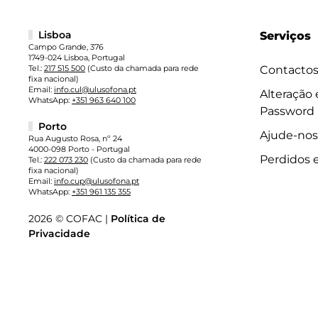
Lisboa
Serviços
Campo Grande, 376
1749-024 Lisboa, Portugal
Tel.:
217 515 500
(Custo da chamada para rede
Contacto
fixa nacional)
Email:
info.cul@ulusofona.pt
Alteração
WhatsApp:
+351 963 640 100
Password
Porto
Ajude-nos
Rua Augusto Rosa, nº 24
4000-098 Porto - Portugal
Perdidos 
Tel.:
222 073 230
(Custo da chamada para rede
fixa nacional)
Email:
info.cup@ulusofona.pt
WhatsApp:
+351 961 135 355
2026 © COFAC |
Política de
Privacidade