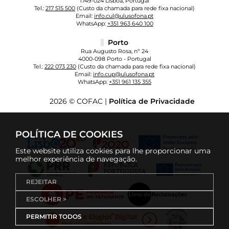
1749-024 Lisboa, Portugal
Tel.:
217 515 500
(Custo da chamada para rede fixa nacional)
Email:
info.cul@ulusofona.pt
WhatsApp:
+351 963 640 100
Porto
Rua Augusto Rosa, nº 24
4000-098 Porto - Portugal
Tel.:
222 073 230
(Custo da chamada para rede fixa nacional)
Email:
info.cup@ulusofona.pt
WhatsApp:
+351 961 135 355
2026 © COFAC |
Política de Privacidade
POLÍTICA DE COOKIES
Este website utiliza cookies para lhe proporcionar uma
melhor experiência de navegação.
REJEITAR
ESCOLHER >
PERMITIR TODOS