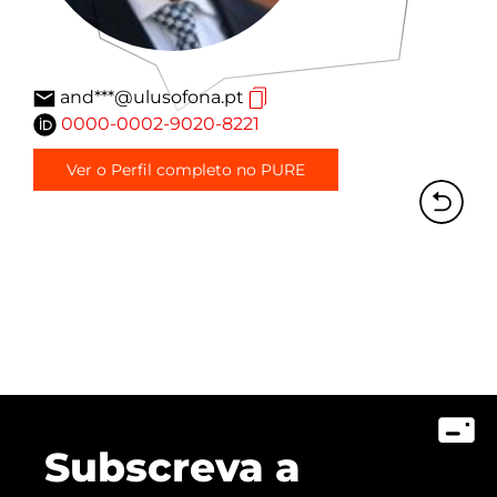
and***@ulusofona.pt
0000-0002-9020-8221
Ver o Perfil completo no PURE
Subscreva a