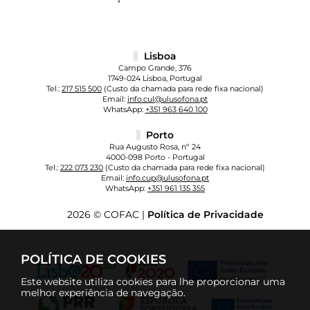
Lisboa
Campo Grande, 376
1749-024 Lisboa, Portugal
Tel.:
217 515 500
(Custo da chamada para rede fixa nacional)
Email:
info.cul@ulusofona.pt
WhatsApp:
+351 963 640 100
Porto
Rua Augusto Rosa, nº 24
4000-098 Porto - Portugal
Tel.:
222 073 230
(Custo da chamada para rede fixa nacional)
Email:
info.cup@ulusofona.pt
WhatsApp:
+351 961 135 355
2026 © COFAC |
Política de Privacidade
POLÍTICA DE COOKIES
Este website utiliza cookies para lhe proporcionar uma
melhor experiência de navegação.