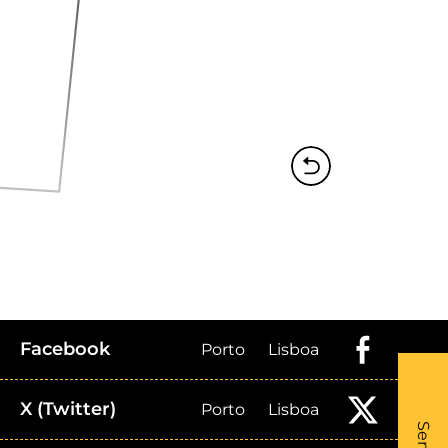
Facebook
Porto
Lisboa
X (Twitter)
Porto
Lisboa
What
- Li