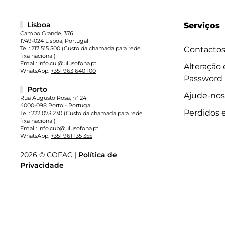
Lisboa
Serviços
Campo Grande, 376
1749-024 Lisboa, Portugal
Tel.:
217 515 500
(Custo da chamada para rede
Contacto
fixa nacional)
Email:
info.cul@ulusofona.pt
Alteração
WhatsApp:
+351 963 640 100
Password
Porto
Ajude-nos
Rua Augusto Rosa, nº 24
4000-098 Porto - Portugal
Perdidos 
Tel.:
222 073 230
(Custo da chamada para rede
fixa nacional)
Email:
info.cup@ulusofona.pt
WhatsApp:
+351 961 135 355
2026 © COFAC |
Política de
Privacidade