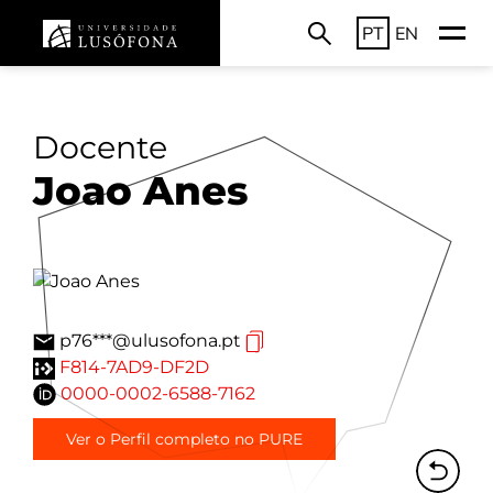
PT
EN
Docente
Joao Anes
p76***@ulusofona.pt
F814-7AD9-DF2D
0000-0002-6588-7162
Ver o Perfil completo no PURE