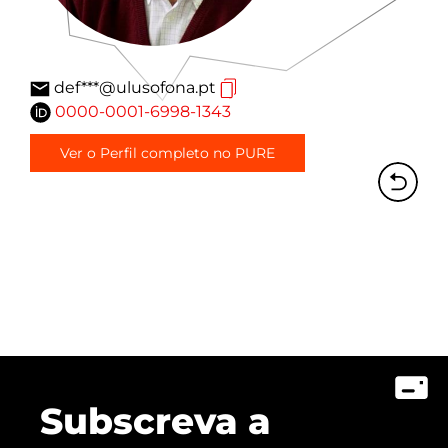
def***@ulusofona.pt
0000-0001-6998-1343
Ver o Perfil completo no PURE
Subscreva a