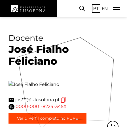
PT
EN
Docente
José Fialho
Feliciano
jos***@ulusofona.pt
0000-0001-8224-345X
Ver o Perfil completo no PURE