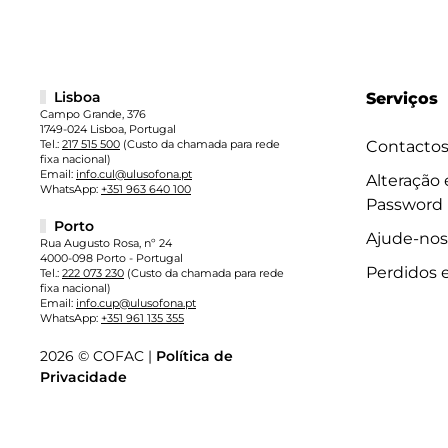
Lisboa
Serviços
Campo Grande, 376
1749-024 Lisboa, Portugal
Tel.:
217 515 500
(Custo da chamada para rede
Contacto
fixa nacional)
Email:
info.cul@ulusofona.pt
Alteração
WhatsApp:
+351 963 640 100
Password
Porto
Ajude-nos
Rua Augusto Rosa, nº 24
4000-098 Porto - Portugal
Perdidos 
Tel.:
222 073 230
(Custo da chamada para rede
fixa nacional)
Email:
info.cup@ulusofona.pt
WhatsApp:
+351 961 135 355
2026 © COFAC |
Política de
Privacidade