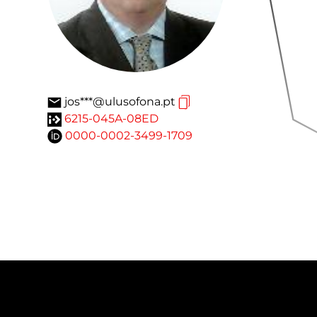
jos***@ulusofona.pt
6215-045A-08ED
0000-0002-3499-1709