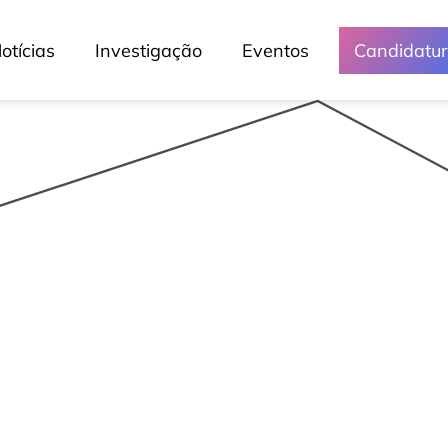
Media e Eventos
otícias
Investigação
Eventos
Candidatu
Crónicas
Lessons
Lusófona Nos Media
My Story - Testemunhos
Notícias
Podcast - Direta Sem Café