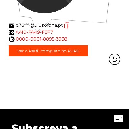
p76***@ulusofona.pt
AA10-FA49-F8F7
0000-0001-8895-3938
Ver o Perfil completo no PURE
Subscreva a