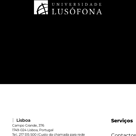
Lisboa
Serviços
Campo Grande, 376
1749-024 Lisboa, Portugal
Tel.:
217 515 500
(Custo da chamada para rede
Contacto