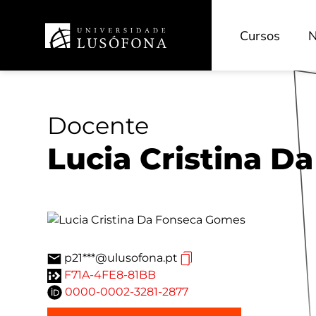
Cursos
N
Docente
Lucia Cristina 
p21***@ulusofona.pt
F71A-4FE8-81BB
0000-0002-3281-2877