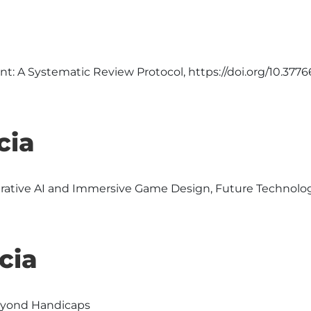
nt: A Systematic Review Protocol, https://doi.org/10.3776
cia
erative AI and Immersive Game Design, Future Technolo
cia
eyond Handicaps