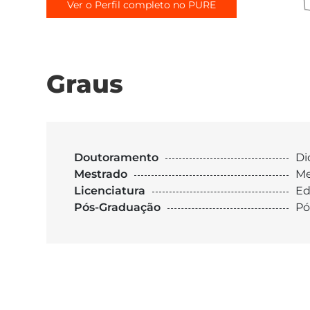
Ver o Perfil completo no PURE
Graus
Doutoramento
Di
Mestrado
Me
Licenciatura
Ed
Pós-Graduação
Pó