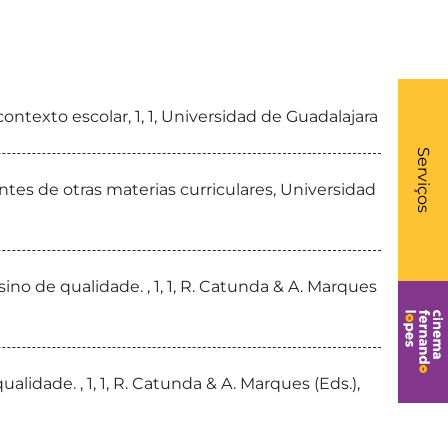
contexto escolar, 1, 1, Universidad de Guadalajara
What
- Li
Serviços
entes de otras materias curriculares, Universidad
no de qualidade. , 1, 1, R. Catunda & A. Marques
lidade. , 1, 1, R. Catunda & A. Marques (Eds.),