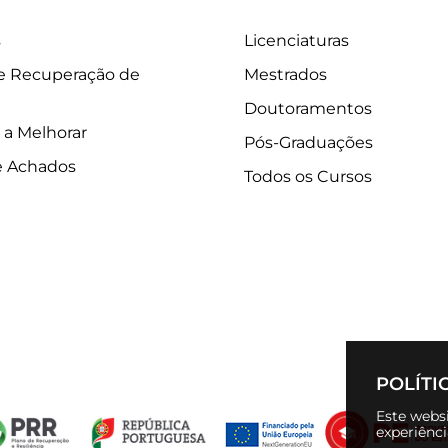
s
Licenciaturas
 e Recuperação de
Mestrados
Doutoramentos
 a Melhorar
Pós-Graduações
e Achados
Todos os Cursos
POLÍTI
Este websi
experiênc