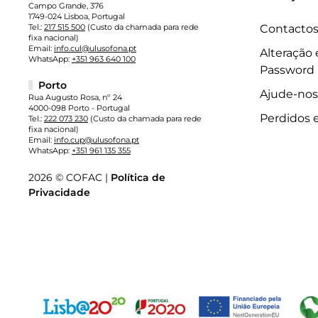
Campo Grande, 376
1749-024 Lisboa, Portugal
Tel.:
217 515 500
(Custo da chamada para rede
Contacto
fixa nacional)
Email:
info.cul@ulusofona.pt
Alteração
WhatsApp:
+351 963 640 100
Password
Porto
Ajude-nos
Rua Augusto Rosa, nº 24
4000-098 Porto - Portugal
Perdidos 
Tel.:
222 073 230
(Custo da chamada para rede
fixa nacional)
Email:
info.cup@ulusofona.pt
WhatsApp:
+351 961 135 355
2026 © COFAC |
Política de
Privacidade