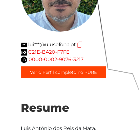
lui***@ulusofona.pt
C21E-BA20-F7FE
0000-0002-9076-3217
Ver o Perfil completo no PURE
Resume
Luis António dos Reis da Mata.