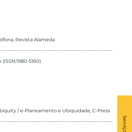
sófona, Revista Alameda
o (ISSN:1980-5160)
Ubiquity / e-Planeamento e Ubiquidade, C-Press
What
- Li
Serviços