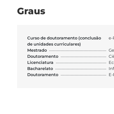
Graus
Curso de doutoramento (conclusão
e-
de unidades curriculares)
Mestrado
Ge
Doutoramento
Ci
Licenciatura
Ec
Bacharelato
In
Doutoramento
E-