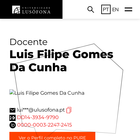
PT
EN
Docente
Luis Filipe Gomes
Da Cunha
lui***@ulusofona.pt
DD14-3934-9790
0000-0003-2247-2415
Ver o Perfil completo no PURE