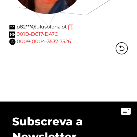
p82***@ulusofona.pt
001D-DC17-DA7C
0009-0004-3537-7526
Subscreva a
Newsletter