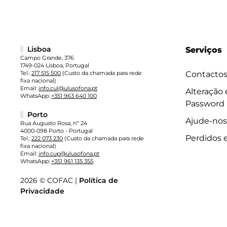
Lisboa
Serviços
Campo Grande, 376
1749-024 Lisboa, Portugal
Tel.:
217 515 500
(Custo da chamada para rede
Contacto
fixa nacional)
Email:
info.cul@ulusofona.pt
Alteração
WhatsApp:
+351 963 640 100
Password
Porto
Ajude-nos
Rua Augusto Rosa, nº 24
4000-098 Porto - Portugal
Perdidos 
Tel.:
222 073 230
(Custo da chamada para rede
fixa nacional)
Email:
info.cup@ulusofona.pt
WhatsApp:
+351 961 135 355
2026 © COFAC |
Política de
Privacidade