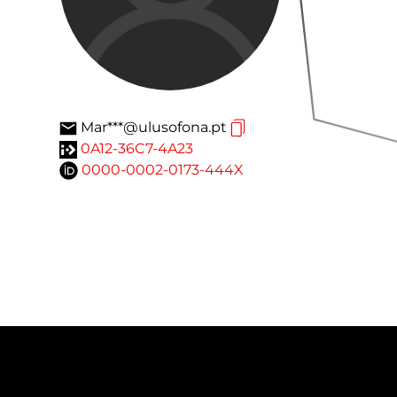
Mar***@ulusofona.pt
0A12-36C7-4A23
0000-0002-0173-444X