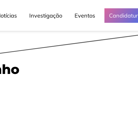
Media e Eventos
otícias
Investigação
Eventos
Candidatu
Crónicas
Lessons
Lusófona Nos Media
My Story - Testemunhos
nho
Notícias
Podcast - Direta Sem Café