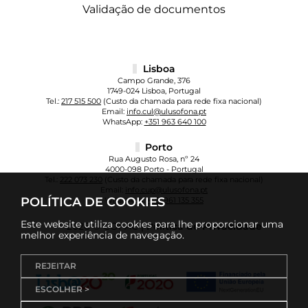
Validação de documentos
Lisboa
Campo Grande, 376
1749-024 Lisboa, Portugal
Tel.:
217 515 500
(Custo da chamada para rede fixa nacional)
Email:
info.cul@ulusofona.pt
WhatsApp:
+351 963 640 100
Porto
Rua Augusto Rosa, nº 24
4000-098 Porto - Portugal
Tel.:
222 073 230
(Custo da chamada para rede fixa nacional)
Email:
info.cup@ulusofona.pt
POLÍTICA DE COOKIES
WhatsApp:
+351 961 135 355
Este website utiliza cookies para lhe proporcionar uma
2026 © COFAC |
Política de Privacidade
melhor experiência de navegação.
REJEITAR
ESCOLHER >